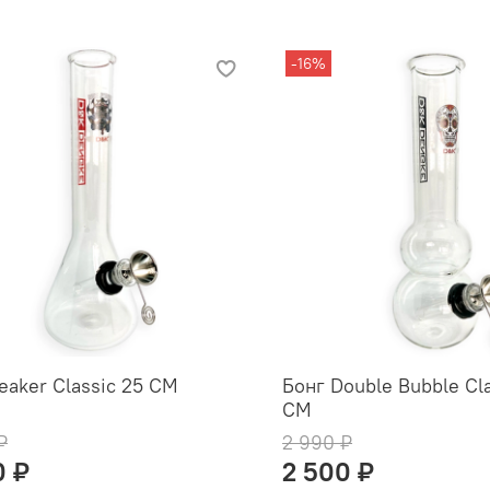
-16%
eaker Classic 25 СМ
Бонг Double Bubble Cl
СМ
₽
2 990 ₽
0 ₽
2 500 ₽