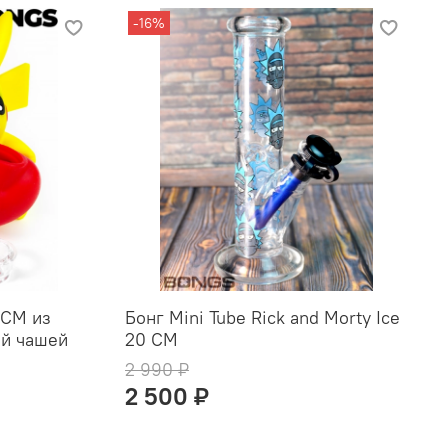
-16%
2СМ из
Бонг Mini Tube Rick and Morty Ice
ой чашей
20 СМ
2 990 ₽
2 500 ₽