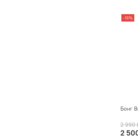
-16%
Бонг B
2 990 
2 50