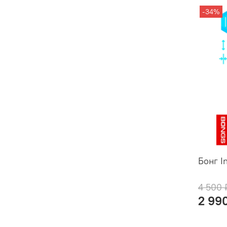
-34%
Бонг In
4 500 
2 99