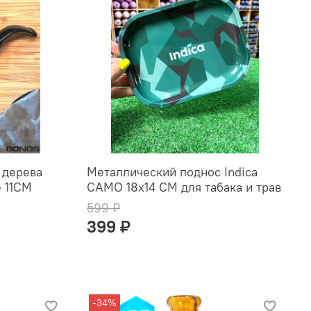
 дерева
Металлический поднос Indica
e 11СМ
CAMO 18x14 СМ для табака и трав
599 ₽
399 ₽
-34%