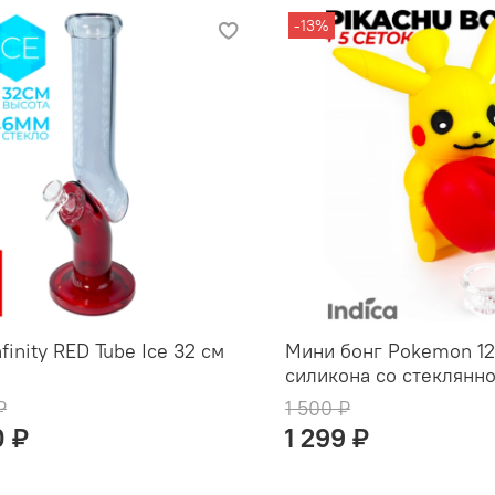
-13%
finity RED Tube Ice 32 см
Мини бонг Pokemon 1
силикона со стеклянн
₽
1 500 ₽
0 ₽
1 299 ₽