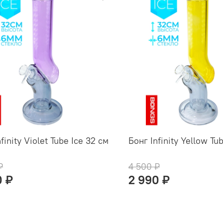
finity Violet Tube Ice 32 см
Бонг Infinity Yellow Tu
₽
4 500 ₽
0 ₽
2 990 ₽