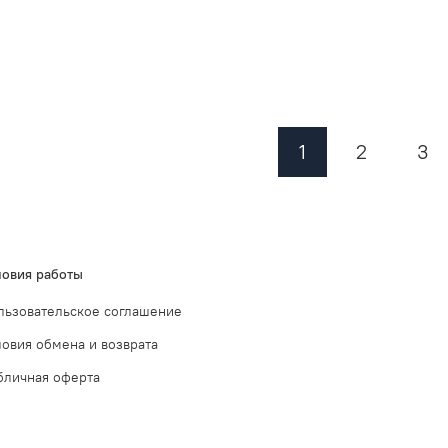
1
2
3
ловия работы
льзовательское соглашение
ловия обмена и возврата
бличная оферта